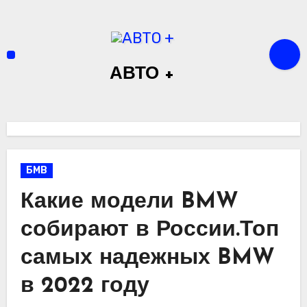
Перейти
к
содержимому
АВТО +
БМВ
Какие модели BMW
собирают в России.Топ
самых надежных BMW
в 2022 году