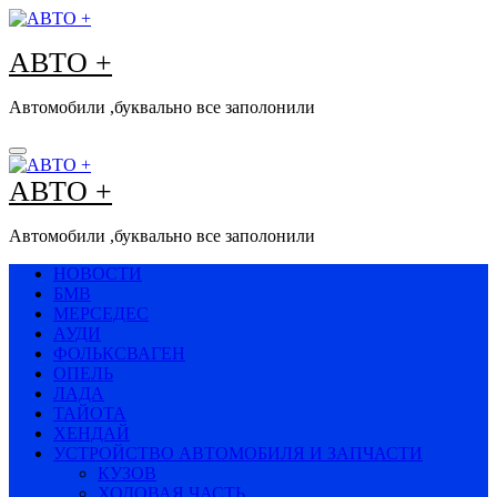
Перейти
к
АВТО +
содержимому
Автомобили ,буквально все заполонили
АВТО +
Автомобили ,буквально все заполонили
НОВОСТИ
БМВ
МЕРСЕДЕС
АУДИ
ФОЛЬКСВАГЕН
ОПЕЛЬ
ЛАДА
ТАЙОТА
ХЕНДАЙ
УСТРОЙСТВО АВТОМОБИЛЯ И ЗАПЧАСТИ
КУЗОВ
ХОДОВАЯ ЧАСТЬ