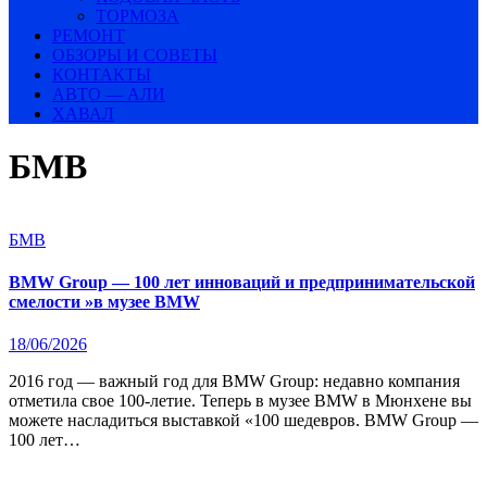
ТОРМОЗА
РЕМОНТ
ОБЗОРЫ И СОВЕТЫ
КОНТАКТЫ
АВТО — АЛИ
ХАВАЛ
БМВ
БМВ
BMW Group — 100 лет инноваций и предпринимательской
смелости »в музее BMW
18/06/2026
2016 год — важный год для BMW Group: недавно компания
отметила свое 100-летие. Теперь в музее BMW в Мюнхене вы
можете насладиться выставкой «100 шедевров. BMW Group —
100 лет…