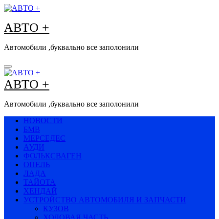
Перейти
к
АВТО +
содержимому
Автомобили ,буквально все заполонили
АВТО +
Автомобили ,буквально все заполонили
НОВОСТИ
БМВ
МЕРСЕДЕС
АУДИ
ФОЛЬКСВАГЕН
ОПЕЛЬ
ЛАДА
ТАЙОТА
ХЕНДАЙ
УСТРОЙСТВО АВТОМОБИЛЯ И ЗАПЧАСТИ
КУЗОВ
ХОДОВАЯ ЧАСТЬ