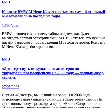
БМВ
Концепт BMW M Neue Klasse: почему это самый стильный
M-автомобиль за последние годы
13/06/2026
BMW наконец сняла завесу тайны над тем, как будет
выглядеть первый электрический M3. И, кажется, это лучший
дизайн баварского подразделения M за долгое время. Концепт
M Neue Klasse дебютировал во…
БМВ
«Декстер»: путь от культового антигероя до
триумфального воскрешения в 2025 году — полный обзор
сериала
27/05/2026
Сериал «Декстер», вышедший на экраны в 2006 году,
мгновенно занял уникальную нишу в мире телевидения. На
фоне волны популярных драм вроде «Клана Сопрано» или
«Прослушки», проект канала Showtime предложил зрителю…