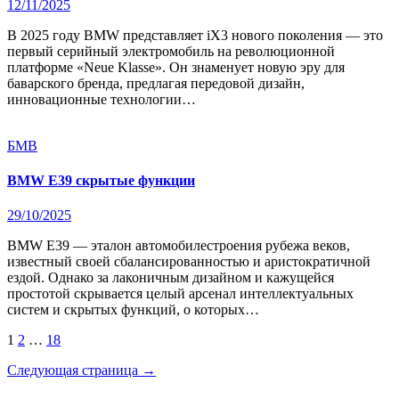
12/11/2025
В 2025 году BMW представляет iX3 нового поколения — это
первый серийный электромобиль на революционной
платформе «Neue Klasse». Он знаменует новую эру для
баварского бренда, предлагая передовой дизайн,
инновационные технологии…
БМВ
BMW E39 скрытые функции
29/10/2025
BMW E39 — эталон автомобилестроения рубежа веков,
известный своей сбалансированностью и аристократичной
ездой. Однако за лаконичным дизайном и кажущейся
простотой скрывается целый арсенал интеллектуальных
систем и скрытых функций, о которых…
Пагинация
1
2
…
18
записей
Следующая страница →