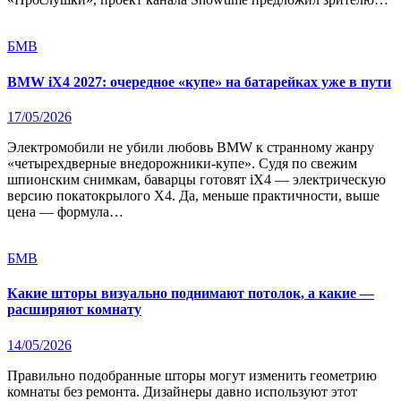
БМВ
BMW iX4 2027: очередное «купе» на батарейках уже в пути
17/05/2026
Электромобили не убили любовь BMW к странному жанру
«четырехдверные внедорожники-купе». Судя по свежим
шпионским снимкам, баварцы готовят iX4 — электрическую
версию покатокрылого X4. Да, меньше практичности, выше
цена — формула…
БМВ
Какие шторы визуально поднимают потолок, а какие —
расширяют комнату
14/05/2026
Правильно подобранные шторы могут изменить геометрию
комнаты без ремонта. Дизайнеры давно используют этот