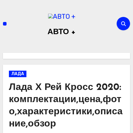
Перейти
к
содержимому
АВТО +
ЛАДА
Лада Х Рей Кросс 2020:
комплектации,цена,фот
о,характеристики,описа
ние,обзор