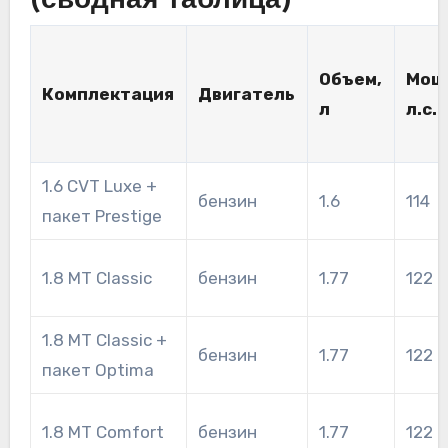
(сводная таблица)
Объем,
Мощ
Комплектация
Двигатель
л
л.с.
1.6 CVT Luxe +
бензин
1.6
114
пакет Prestige
1.8 MT Classic
бензин
1.77
122
1.8 MT Classic +
бензин
1.77
122
пакет Optima
1.8 MT Comfort
бензин
1.77
122