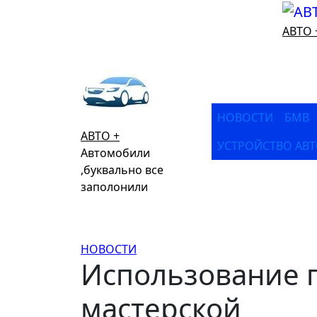
Перейти
к
АВТО 
содержимому
НОВОСТИ
БМВ
АВТО +
УСТРОЙСТВО АВ
Автомобили
,буквально все
заполонили
НОВОСТИ
Использование 
мастерской