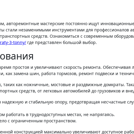
аты стали незаменимыми инструментами для профессионалов 
 транспортных средств. Ознакомиться с современным оборудо
aty-3-tonny/
где представлен большой выбор.
дования
емя простоя и увеличивают скорость ремонта. Обеспечивая л
чи, как замена шин, работа тормозов, ремонт подвески и техн
, таких как ножничные, мостовые и раздвижные домкраты. Така
портных средств, от легковых автомобилей до грузовиков и вн
 надежную и стабильную опору, предотвращая несчастные случ
м работать в труднодоступных местах, не напрягаясь.
ело с ограниченным пространством.
енной конструкцией максимально увеличивают доступное рабо