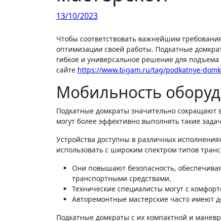
13/10/2023
Чтобы соответствовать важнейшим требованиям, авторемонтные мастерские постоянно ищут инновационные инструменты и оборудование для
оптимизации своей работы. Подкатные домкр
гибкое и универсальное решение для подъема
сайте
https://www.bigam.ru/tag/podkatnye-domkr
Мобильность обору
Подкатные домкраты значительно сокращают вр
могут более эффективно выполнять такие зада
Устройства доступны в различных исполнениях
использовать с широким спектром типов транс
Они повышают безопасность, обеспечивая
транспортными средствами.
Технические специалисты могут с комфорто
Авторемонтные мастерские часто имеют д
Подкатные домкраты с их компактной и маневр