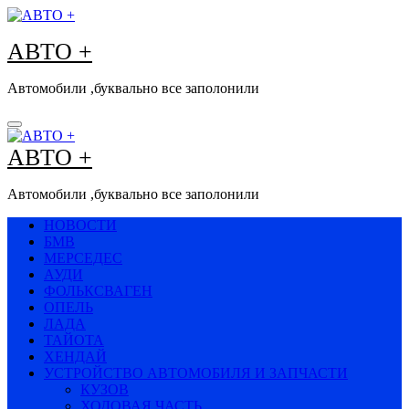
Перейти
к
АВТО +
содержимому
Автомобили ,буквально все заполонили
АВТО +
Автомобили ,буквально все заполонили
НОВОСТИ
БМВ
МЕРСЕДЕС
АУДИ
ФОЛЬКСВАГЕН
ОПЕЛЬ
ЛАДА
ТАЙОТА
ХЕНДАЙ
УСТРОЙСТВО АВТОМОБИЛЯ И ЗАПЧАСТИ
КУЗОВ
ХОДОВАЯ ЧАСТЬ