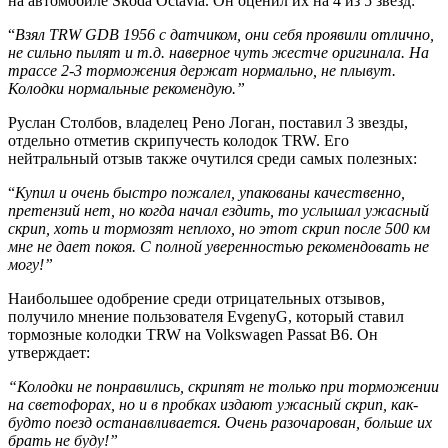
на автомобиле Skoda Octavia. Он оценил их на 4 из 5 звезд:
“
Взял TRW GDB 1956 с датчиком, они себя проявили отлично,
не сильно пылят и т.д. наверное чуть жестче оригинала. На
трассе 2-3 торможения держат нормально, не плывут.
Колодки нормальные рекомендую.”
Руслан Столбов, владелец Рено Логан, поставил 3 звезды,
отдельно отметив скрипучесть колодок TRW. Его
нейтральный отзыв также очутился среди самых полезных:
“
Купил и очень быстро пожалел, упакованы качественно,
претензий нет, но когда начал ездить, то услышал ужасный
скрип, хоть и тормозят неплохо, но этот скрип после 500 км
мне не дает покоя. С полной уверенностью рекомендовать не
могу!”
Наибольшее одобрение среди отрицательных отзывов,
получило мнение пользователя EvgenyG, который ставил
тормозные колодки TRW на Volkswagen Passat B6. Он
утверждает:
“Колодки не понравились, скрипят не только при торможении
на светофорах, но и в пробках издают ужасный скрип, как-
будто поезд останавливается. Очень разочарован, больше их
брать не буду!”