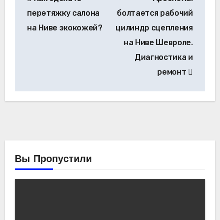
по
перетяжку салона
болтается рабочий
записям
на Ниве экокожей?
цилиндр сцепления
на Ниве Шевроле.
Диагностика и
ремонт
Вы Пропустили