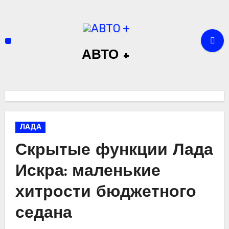
Перейти
к
содержимому
АВТО +
ЛАДА
Скрытые функции Лада
Искра: маленькие
хитрости бюджетного
седана