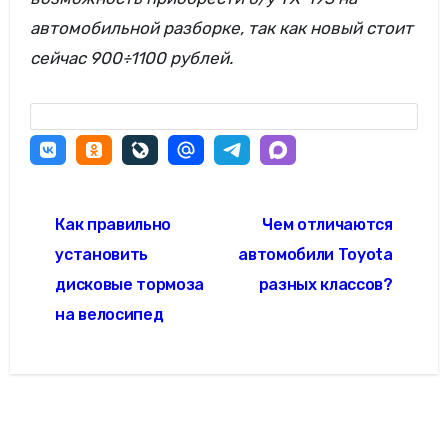
автомобильной разборке, так как новый стоит
сейчас 900÷1100 рублей.
Навигация
Как правильно
Чем отличаются
по
установить
автомобили Toyota
записям
дисковые тормоза
разных классов?
на велосипед