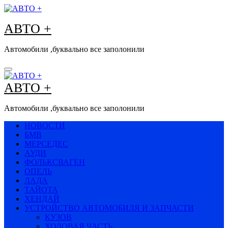
Перейти
к
АВТО +
содержимому
Автомобили ,буквально все заполонили
АВТО +
Автомобили ,буквально все заполонили
НОВОСТИ
БМВ
МЕРСЕДЕС
АУДИ
ФОЛЬКСВАГЕН
ОПЕЛЬ
ЛАДА
ТАЙОТА
ХЕНДАЙ
УСТРОЙСТВО АВТОМОБИЛЯ И ЗАПЧАСТИ
КУЗОВ
ХОДОВАЯ ЧАСТЬ