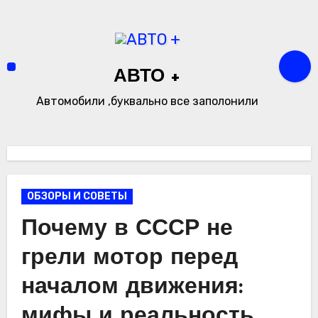
Перейти
к
содержимому
АВТО +
Автомобили ,буквально все заполонили
ОБЗОРЫ И СОВЕТЫ
Почему в СССР не
грели мотор перед
началом движения:
мифы и реальность