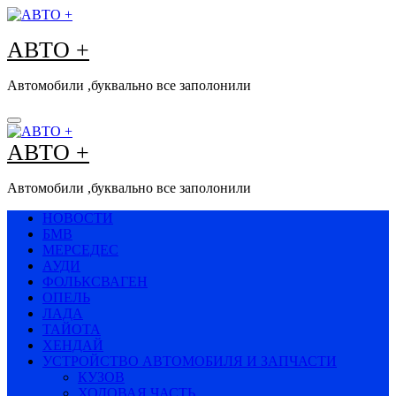
Перейти
к
АВТО +
содержимому
Автомобили ,буквально все заполонили
АВТО +
Автомобили ,буквально все заполонили
НОВОСТИ
БМВ
МЕРСЕДЕС
АУДИ
ФОЛЬКСВАГЕН
ОПЕЛЬ
ЛАДА
ТАЙОТА
ХЕНДАЙ
УСТРОЙСТВО АВТОМОБИЛЯ И ЗАПЧАСТИ
КУЗОВ
ХОДОВАЯ ЧАСТЬ