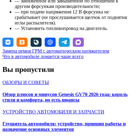
— заниженной или завышенной по отношении к
другим форсункам производительности;
— при подачи напряжения 12 В форсунка не
срабатывает (не прослушивается щелчок от поднятия
иглы распылителя).
— Установить топливопровод на двигатель.
Навигация
Замена ремня ГРМ с автоматическим натяжителем
Что в автомобиле ломается чаще всего
по
записям
Вы пропустили
ОБЗОРЫ И СОВЕТЫ
Обзор плюсов и минусов Genesis GV70 2026 года: король
стиля и комфорта, но есть нюансы
УСТРОЙСТВО АВТОМОБИЛЯ И ЗАПЧАСТИ
Глушитель автомобиля: устройство, принцип работы и
назначение основных элементов