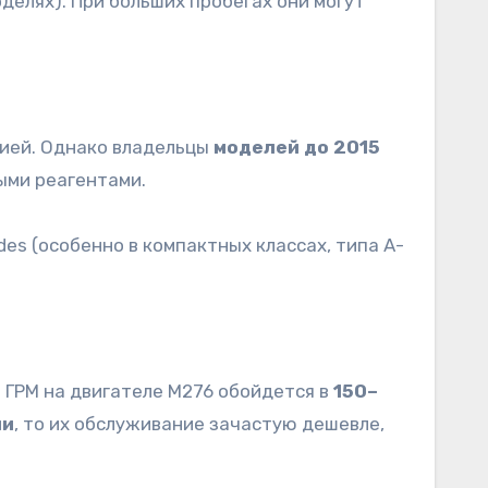
делях). При больших пробегах они могут
зией. Однако владельцы
моделей до 2015
ыми реагентами.
es (особенно в компактных классах, типа A-
 ГРМ на двигателе M276 обойдется в
150–
ли
, то их обслуживание зачастую дешевле,