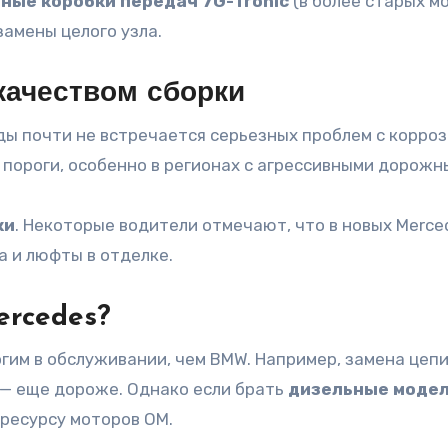
ные коробки передач 7G-Tronic
(в более старых мо
замены целого узла.
качеством сборки
оды почти не встречается серьезных проблем с корро
пороги, особенно в регионах с агрессивными дорожн
ки
. Некоторые водители отмечают, что в новых Merced
а и люфты в отделке.
ercedes?
гим в обслуживании, чем BMW. Например, замена цепи
 — еще дороже. Однако если брать
дизельные моде
 ресурсу моторов OM.