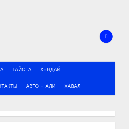
ДА
ТАЙОТА
ХЕНДАЙ
НТАКТЫ
АВТО — АЛИ
ХАВАЛ