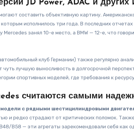
ерсии JD Power, ADAC и других
могают составить объективную картину. Американск
 которым исполнилось три года. В последних отчетах
у Mercedes занял 10-е место, а BMW — 12-е, что гово
втомобильный клуб Германии) также регулярно анал
т чуть лучшую выносливость в долгосрочной перспект
гории спортивных моделей, где требования к ресурсу
cedes считаются самыми наде
ы
модели с рядными шестицилиндровыми двигате
ью и редко страдают от критических поломок. Так
48/B58 — эти агрегаты зарекомендовали себя как од