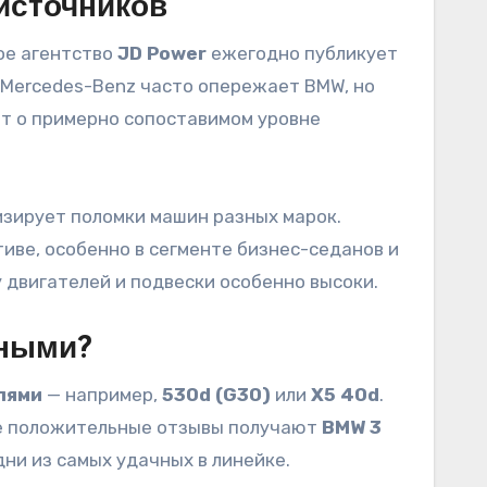
 источников
ое агентство
JD Power
ежегодно публикует
 Mercedes-Benz часто опережает BMW, но
рит о примерно сопоставимом уровне
изирует поломки машин разных марок.
иве, особенно в сегменте бизнес-седанов и
 двигателей и подвески особенно высоки.
жными?
лями
— например,
530d (G30)
или
X5 40d
.
же положительные отзывы получают
BMW 3
ни из самых удачных в линейке.