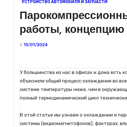
УСТРОЙСТВО АВТОМОБИЛЯ И ЗАПЧАСТИ
Парокомпрессионны
работы, концепцию
13/01/2024
У большинства из нас в офисах и дома есть кондиционеры и холодильники. Но если вы видите все это как инженер-механик, как бы вы
объяснили общий процесс охлаждения во вс
системе температуры ниже, чем в окружающе
полный термодинамический цикл технически
В этой статье мы узнаем о охлаждении и п
системы (видеомагнитофонов), факторах, вл