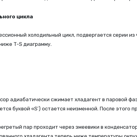
ьного цикла
ссионный холодильный цикл, подвергается серии из
ниже T-S диаграмму.
сор адиабатически сжимает хладагент в паровой фаз
тся буквой «S’) остается неизменной. После этого п
егретый пар проходит через змеевики в конденсатор
ванного хладагента теперь ниже температуры окру