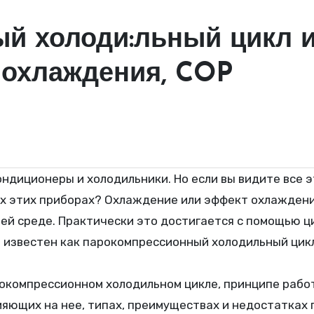
й холоди:льный цикл и
 охлаждения, COP
ех этих приборах? Охлаждение или эффект охлажден
й среде. Практически это достигается с помощью цик
 известен как парокомпрессионный холодильный цикл
арокомпрессионном холодильном цикле, принципе раб
ияющих на нее, типах, преимуществах и недостатках 