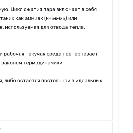
ную. Цикл сжатия пара включает в себя
таких как аммиак (
) или
N
H
3
��3
е, используемая для отвода тепла,
ли рабочая текучая среда претерпевает
м законом термодинамики.
, либо остается постоянной в идеальных
а