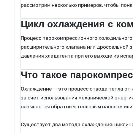
рассмотрим несколько примеров, чтобы поня
Цикл охлаждения с ко
Процесс парокомпрессионного холодильного цикла состоит из четырех основных компонентов, а именно компрессора, конденсатора,
расширительного клапана или дроссельной з
давления хладагента при его выходе из испа
Что такое парокомпре
Охлаждение — это процесс отвода тепла от источника, высокотемпературной области, к стоку, низкотемпературной области. Это достигается
за счет использования механической энерги
называется обратным тепловым насосом или
Существует два метода охлаждения: цикличе