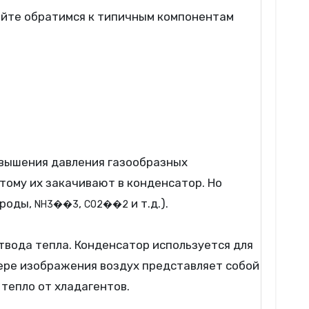
овышения давления газообразных
тому их закачивают в конденсатор. Но
ороды,
,
и т.д.).
N
H
3
��3
C
O
2
��2
твода тепла. Конденсатор используется для
ере изображения воздух представляет собой
тепло от хладагентов.