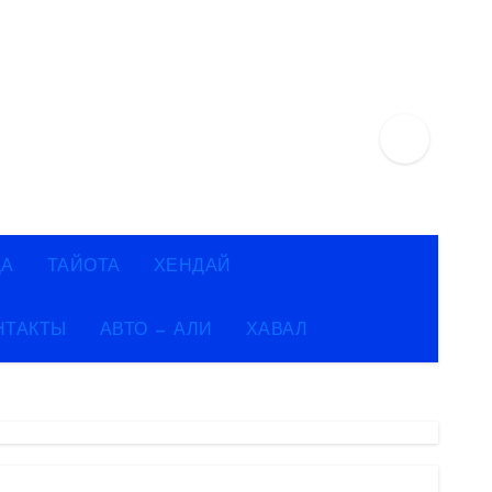
ДА
ТАЙОТА
ХЕНДАЙ
НТАКТЫ
АВТО — АЛИ
ХАВАЛ