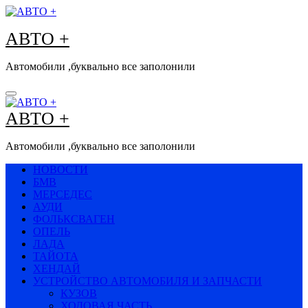
Перейти
к
АВТО +
содержимому
Автомобили ,буквально все заполонили
АВТО +
Автомобили ,буквально все заполонили
НОВОСТИ
БМВ
МЕРСЕДЕС
АУДИ
ФОЛЬКСВАГЕН
ОПЕЛЬ
ЛАДА
ТАЙОТА
ХЕНДАЙ
УСТРОЙСТВО АВТОМОБИЛЯ И ЗАПЧАСТИ
КУЗОВ
ХОДОВАЯ ЧАСТЬ