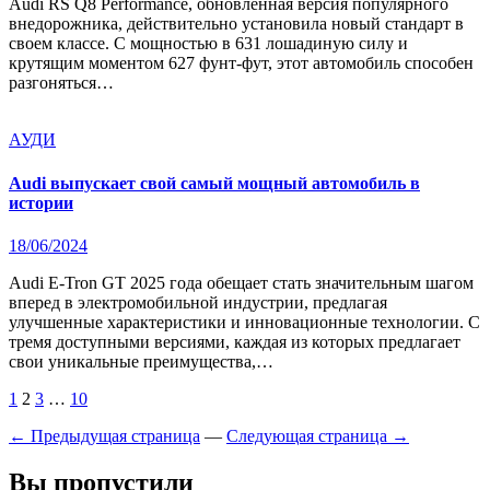
Audi RS Q8 Performance, обновленная версия популярного
внедорожника, действительно установила новый стандарт в
своем классе. С мощностью в 631 лошадиную силу и
крутящим моментом 627 фунт-фут, этот автомобиль способен
разгоняться…
АУДИ
Audi выпускает свой самый мощный автомобиль в
истории
18/06/2024
Audi E-Tron GT 2025 года обещает стать значительным шагом
вперед в электромобильной индустрии, предлагая
улучшенные характеристики и инновационные технологии. С
тремя доступными версиями, каждая из которых предлагает
свои уникальные преимущества,…
Пагинация
1
2
3
…
10
записей
← Предыдущая страница
—
Следующая страница →
Вы пропустили