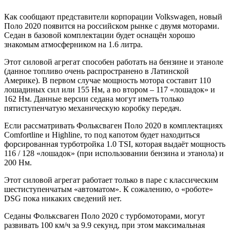
Как сообщают представители корпорации Volkswagen, новый
Поло 2020 появится на российском рынке с двумя моторами.
Седан в базовой комплектации будет оснащён хорошо
знакомым атмосферником на 1.6 литра.
Этот силовой агрегат способен работать на бензине и этаноле
(данное топливо очень распространено в Латинской
Америке). В первом случае мощность мотора составит 110
лошадиных сил или 155 Нм, а во втором – 117 «лошадок» и
162 Нм. Данные версии седана могут иметь только
пятиступенчатую механическую коробку передач.
Если рассматривать Фольксваген Поло 2020 в комплектациях
Comfortline и Highline, то под капотом будет находиться
форсированная турботройка 1.0 TSI, которая выдаёт мощность
116 / 128 «лошадок» (при использовании бензина и этанола) и
200 Нм.
Этот силовой агрегат работает только в паре с классическим
шестиступенчатым «автоматом». К сожалению, о «роботе»
DSG пока никаких сведений нет.
Седаны Фольксваген Поло 2020 с турбомоторами, могут
развивать 100 км/ч за 9.9 секунд, при этом максимальная