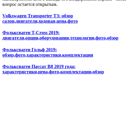
вопрос остается открытым.
Volkswagen Transporter T3: обзор
салон,двигатели,ходовая,цена,фото
Фольксваген T-Cross 2019:
двигатели,опции,оборудовании,технологии,фото,обзор
Фольксваген Гольф 2019:
обзор,фото,характеристики,комплектации
Фольксваген Пассат B8 2019 года:
характеристики,цена,фото,комплектации,обзор