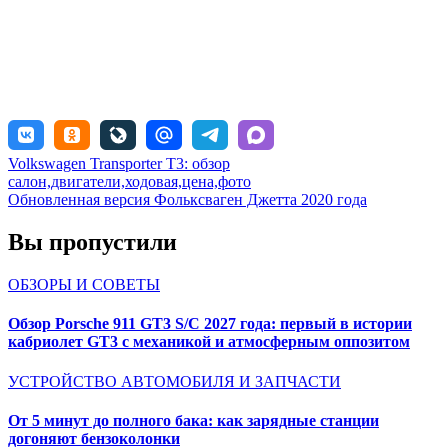
Навигация
Volkswagen Transporter T3: обзор
салон,двигатели,ходовая,цена,фото
по
Обновленная версия Фольксваген Джетта 2020 года
записям
Вы пропустили
ОБЗОРЫ И СОВЕТЫ
Обзор Porsche 911 GT3 S/C 2027 года: первый в истории
кабриолет GT3 с механикой и атмосферным оппозитом
УСТРОЙСТВО АВТОМОБИЛЯ И ЗАПЧАСТИ
От 5 минут до полного бака: как зарядные станции
догоняют бензоколонки