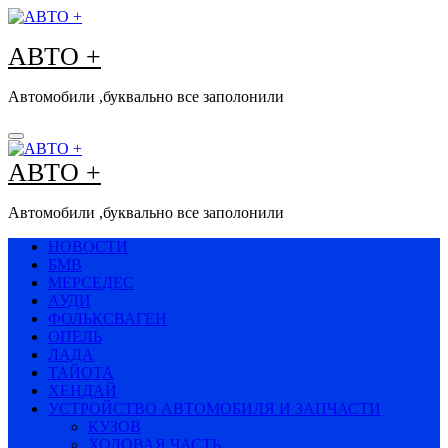
Перейти
к
АВТО +
содержимому
Автомобили ,буквально все заполонили
АВТО +
Автомобили ,буквально все заполонили
НОВОСТИ
БМВ
МЕРСЕДЕС
АУДИ
ФОЛЬКСВАГЕН
ОПЕЛЬ
ЛАДА
ТАЙОТА
ХЕНДАЙ
УСТРОЙСТВО АВТОМОБИЛЯ И ЗАПЧАСТИ
КУЗОВ
ХОДОВАЯ ЧАСТЬ