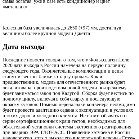
самая богатая: уже в базе есть кондиционер и цвет
«металлик».
Колесная база увеличилась до 2650 (+97) мм, достигнув
величины более крупной модели Джетта
Дата выхода
Последние новости говорят о том, что у Фольксваген Поло
2020 дата выхода в России намечена на первую половину
следующего года. Окончательные комплектации и цены
станут известны ближе к старту продаж. Как и
предшественник, модель для отечественного рынка будет
локализована: производством новой модели по-прежнему
будет заниматься завод под Калугой. Сборка будет вестись по
полному циклу, включая в себя сварку и последующую
окраску кузовов. Помимо переналадки конвейера необходимо
будет провести адаптацию седана к эксплуатации в условиях
плохих дорог и холодного климата. Не стоит забывать и о
серии сертификационных краш-тестов, необходимых для
обязательной установки системы экстренного реагирования
при авариях ЭРА-ГЛОНАСС. Появление хэтчбека в России
маловероятно, хотя о выходе его внедорожной версии «Cross»