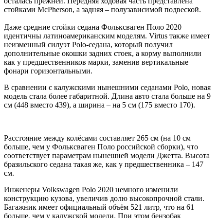
осталась прежней. Передняя ходовая часть представлена
стойками McPherson, а задняя – полузависимой подвеской.
Даже средние стойки седана Фольксваген Поло 2020
идентичны латиноамериканским моделям. Virtus также имеет
неизменный силуэт Polo-седана, который получил
дополнительные окошки задних стоек, а корму выполнили
как у предшественников марки, заменив вертикальные
фонари горизонтальными.
В сравнении с калужскими нынешними седанами Polo, новая
модель стала более габаритной. Длина авто стала больше на 9
см (448 вместо 439), а ширина – на 5 см (175 вместо 170).
Расстояние между колёсами составляет 265 см (на 10 см
больше, чем у Фольксваген Поло российской сборки), что
соответствует параметрам нынешней модели Джетта. Высота
бразильского седана такая же, как у предшественника – 147
см.
Инженеры Volkswagen Polo 2020 немного изменили
конструкцию кузова, увеличив долю высокопрочной стали.
Багажник имеет официальный объём 521 литр, что на 61
больше, чем у калужской модели. При этом бензобак