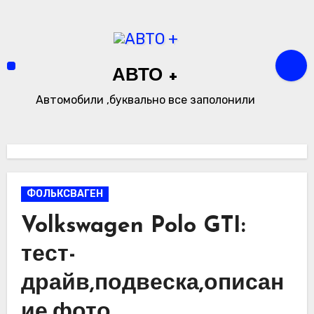
Перейти
к
содержимому
АВТО +
Автомобили ,буквально все заполонили
ФОЛЬКСВАГЕН
Volkswagen Polo GTI:
тест-
драйв,подвеска,описан
ие,фото.