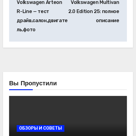
Volkswagen Arteon
Volkswagen Multivan
по
R-Line — тест
2.0 Edition 25: полное
записям
драйв,салон,двигате
описание
ль,фото
Вы Пропустили
ОБЗОРЫ И СОВЕТЫ