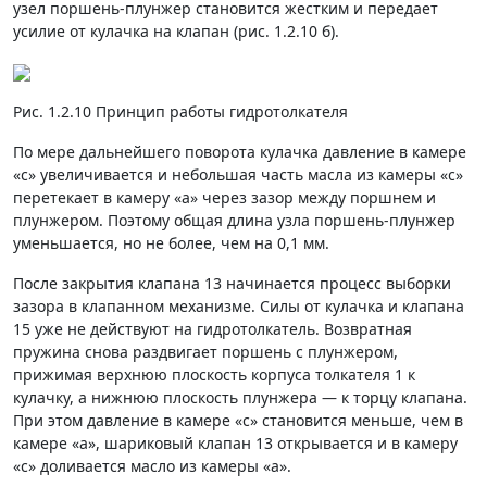
узел поршень-плунжер становится жест­ким и передает
усилие от кулачка на клапан (рис. 1.2.10 б).
Рис. 1.2.10 Принцип работы гидротолкателя
По мере дальнейшего поворота кулачка давление в камере
«с» увеличивается и небольшая часть масла из камеры «с»
перетекает в камеру «а» через зазор между поршнем и
плунжером. Поэтому общая длина узла пор­шень-плунжер
уменьшается, но не более, чем на 0,1 мм.
После закрытия клапана 13 начинается процесс вы­борки
зазора в клапанном механизме. Силы от кулачка и клапана
15 уже не действуют на гидротолкатель. Воз­вратная
пружина снова раздвигает поршень с плунже­ром,
прижимая верхнюю плоскость корпуса толкателя 1 к
кулачку, а нижнюю плоскость плунжера — к торцу клапана.
При этом давление в камере «с» становится меньше, чем в
камере «а», шариковый клапан 13 откры­вается и в камеру
«с» доливается масло из камеры «а».