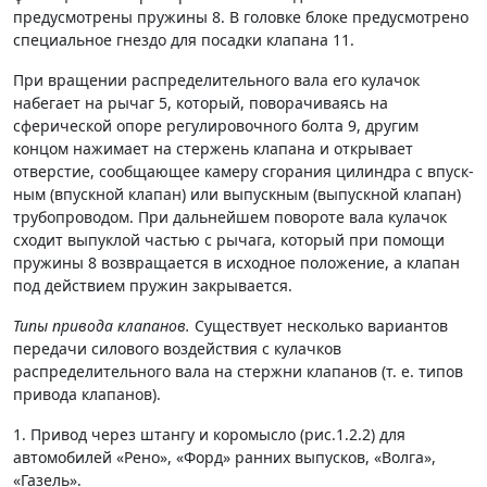
предусмотрены пружины 8. В головке блоке предусмотрено
специальное гнездо для посадки клапана 11.
При вращении распределительного вала его кулачок
набегает на рычаг 5, который, поворачиваясь на
сферической опоре регу­лировочного болта 9, другим
концом нажимает на стержень клапана и откры­вает
отверстие, сообщающее ка­меру сгорания ци­линдра с впуск­
ным (впускной клапан) или вы­пускным (выпуск­ной клапан)
тру­бопроводом. При дальнейшем пово­роте вала кулачок
сходит выпуклой частью с рычага, который при по­мощи
пружины 8 возвра­щается в исходное положение, а кла­пан
под действи­ем пружин закрывается.
Типы привода клапанов.
Существует несколько вариантов
передачи силового воздействия с кулачков
распределительного вала на стержни клапанов (т. е. типов
привода клапанов).
1. Привод через штангу и коромысло (рис.1.2.2) для
автомобилей «Рено», «Форд» ранних выпусков, «Волга»,
«Газель».