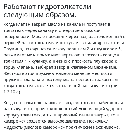
Работают гидротолкатели
следующим образом.
Когда клапан закрыт, масло из канала Н поступает в
толкатель через канавку и отверстие в боковой
поверхности. Масло проходит через паз, расположенный в
верхней части толкателя и поступает в цилиндр толкателя.
Пружина, находящаяся между поршнем 2 и плунже­ром 5,
разжимает их и прижимает верхнюю плоскость корпуса
толкателя 1 к кулачку, а нижнюю плоскость плунжера к
торцу клапана, выбирая зазор в клапанном механизме.
Жесткость этой пружины намного меньше жесткости
пружины клапана и поэтому клапан остается закрытым,
когда толкатель касается затылочной части кулачка (рис.
1.2.10 а).
Когда на толкатель начинает воздействовать набега­ющая
часть кулачка, происходит короткий ускоряющий удар по
корпусу толкателя, а т.к. шариковый клапан закрыт, то в
камере «с» создается высокое давление. Поскольку
жидкость (масло) в камере «с» практически несжимаема,