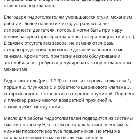
отверстий под клапана.
Благодаря гидротолкателям уменьшаются стуки, ме­ханизм
работает более плавно и четко, устраняются не­
исправности двигателя, которые могли быть при нару­
шении зазоров (прогары клапанов, потеря мощности и т.п.).
В связи с отсутствием зазора, не изменяются фазы
газораспределения при износе деталей клапанного ме­
ханизма. Кроме того, при техническом обслуживании
автомобиля не требуется регулировать зазор в клапан­ном
механизме.
Гид­ротолкатель (рис. 1.2.9) состоит из корпуса толкателя 1,
поршня 2, плунжера 5 и обратного шарикового клапана 3,
который под­жат к отверстию в поршне пружиной. Поршень
и плун­жер разжимаются возвратной пружиной 4,
находящейся между ними.
Масло для работы гидротолкателей подводится из системы
смазки по каналу Н, а затем по каналам, выпол­ненным на
нижней плоскости корпуса подшипников. По этим же
каналам подводится масло и для смазки шеек