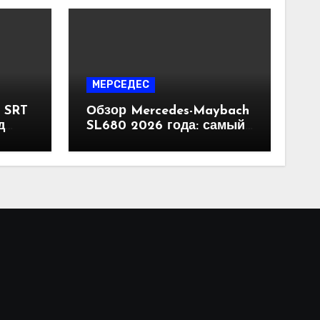
МЕРСЕДЕС
 SRT
Обзор Mercedes-Maybach
д
SL680 2026 года: самый
икапа
спортивный Maybach в
истории