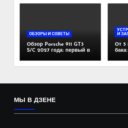
УСТ
ОБЗОРЫ И СОВЕТЫ
И ЗА
Обзор Porsche 911 GT3
От 5
S/C 2027 года: первый в
бака
истории кабриолет GT3 с
стан
механикой и
бенз
атмосферным оппозитом
МЫ В ДЗЕНЕ