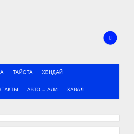
ДА
ТАЙОТА
ХЕНДАЙ
НТАКТЫ
АВТО — АЛИ
ХАВАЛ