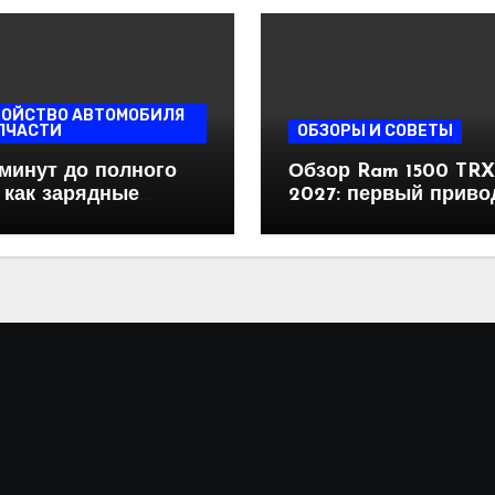
РОЙСТВО АВТОМОБИЛЯ
ПЧАСТИ
ОБЗОРЫ И СОВЕТЫ
 минут до полного
Обзор Ram 1500 TRX
: как зарядные
2027: первый приво
ции догоняют
самого безумного п
околонки
на планете