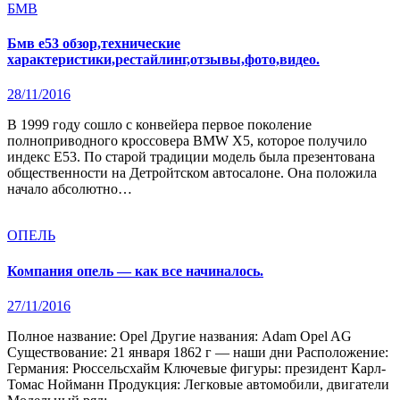
БМВ
Бмв е53 обзор,технические
характеристики,рестайлинг,отзывы,фото,видео.
28/11/2016
В 1999 году сошло с конвейера первое поколение
полноприводного кроссовера BMW X5, которое получило
индекс Е53. По старой традиции модель была презентована
общественности на Детройтском автосалоне. Она положила
начало абсолютно…
ОПЕЛЬ
Компания опель — как все начиналось.
27/11/2016
Полное название: Opel Другие названия: Adam Opel AG
Существование: 21 января 1862 г — наши дни Расположение:
Германия: Рюссельсхайм Ключевые фигуры: президент Карл-
Томас Нойманн Продукция: Легковые автомобили, двигатели