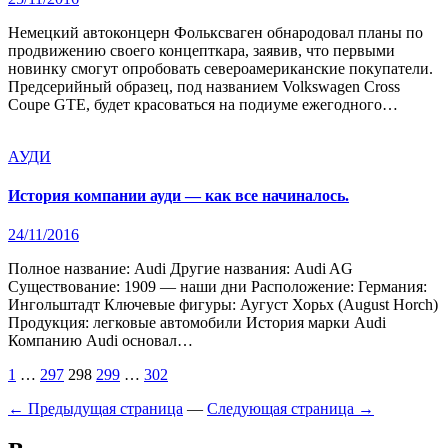
Немецкий автоконцерн Фольксваген обнародовал планы по
продвижению своего концепткара, заявив, что первыми
новинку смогут опробовать североамериканские покупатели.
Предсерийный образец, под названием Volkswagen Cross
Coupe GTE, будет красоваться на подиуме ежегодного…
АУДИ
История компании ауди — как все начиналось.
24/11/2016
Полное название: Audi Другие названия: Audi AG
Существование: 1909 — наши дни Расположение: Германия:
Ингольштадт Ключевые фигуры: Аугуст Хорьх (August Horch)
Продукция: легковые автомобили История марки Audi
Компанию Audi основал…
Пагинация
1
…
297
298
299
…
302
записей
← Предыдущая страница
—
Следующая страница →