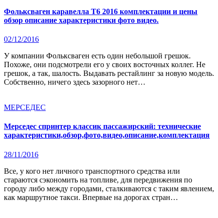
Фольксваген каравелла Т6 2016 комплектации и цены
обзор описание характеристики фото видео.
02/12/2016
У компании Фольксваген есть один небольшой грешок.
Похоже, они подсмотрели его у своих восточных коллег. Не
грешок, а так, шалость. Выдавать рестайлинг за новую модель.
Собственно, ничего здесь зазорного нет…
МЕРСЕДЕС
Мерседес спринтер классик пассажирский: технические
характеристики,обзор,фото,видео,описание,комплектация
28/11/2016
Все, у кого нет личного транспортного средства или
стараются сэкономить на топливе, для передвижения по
городу либо между городами, сталкиваются с таким явлением,
как маршрутное такси. Впервые на дорогах стран…