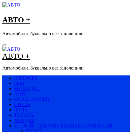
Перейти
к
содержимому
АВТО +
Автомобили ,буквально все заполонили
АВТО +
Автомобили ,буквально все заполонили
НОВОСТИ
БМВ
МЕРСЕДЕС
АУДИ
ФОЛЬКСВАГЕН
ОПЕЛЬ
ЛАДА
ТАЙОТА
ХЕНДАЙ
УСТРОЙСТВО АВТОМОБИЛЯ И ЗАПЧАСТИ
КУЗОВ