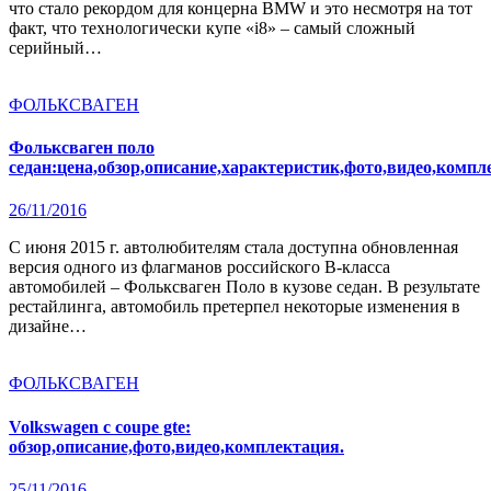
что стало рекордом для концерна BMW и это несмотря на тот
факт, что технологически купе «i8» – самый сложный
серийный…
ФОЛЬКСВАГЕН
Фольксваген поло
седан:цена,обзор,описание,характеристик,фото,видео,компл
26/11/2016
С июня 2015 г. автолюбителям стала доступна обновленная
версия одного из флагманов российского В-класса
автомобилей – Фольксваген Поло в кузове седан. В результате
рестайлинга, автомобиль претерпел некоторые изменения в
дизайне…
ФОЛЬКСВАГЕН
Volkswagen c coupe gte:
обзор,описание,фото,видео,комплектация.
25/11/2016