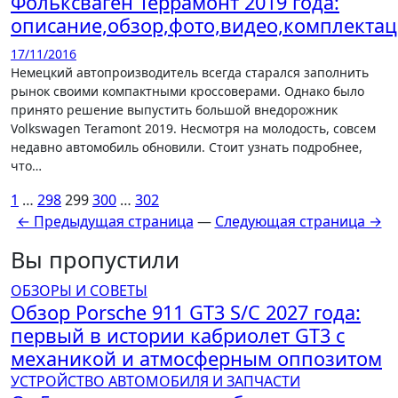
Фольксваген Террамонт 2019 года:
описание,обзор,фото,видео,комплекта
17/11/2016
Немецкий автопроизводитель всегда старался заполнить
рынок своими компактными кроссоверами. Однако было
принято решение выпустить большой внедорожник
Volkswagen Teramont 2019. Несмотря на молодость, совсем
недавно автомобиль обновили. Стоит узнать подробнее,
что…
Пагинация
1
…
298
299
300
…
302
← Предыдущая страница
—
Следующая страница →
записей
Вы пропустили
ОБЗОРЫ И СОВЕТЫ
Обзор Porsche 911 GT3 S/C 2027 года:
первый в истории кабриолет GT3 с
механикой и атмосферным оппозитом
УСТРОЙСТВО АВТОМОБИЛЯ И ЗАПЧАСТИ