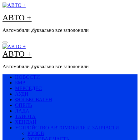
Перейти
к
АВТО +
содержимому
Автомобили ,буквально все заполонили
АВТО +
Автомобили ,буквально все заполонили
НОВОСТИ
БМВ
МЕРСЕДЕС
АУДИ
ФОЛЬКСВАГЕН
ОПЕЛЬ
ЛАДА
ТАЙОТА
ХЕНДАЙ
УСТРОЙСТВО АВТОМОБИЛЯ И ЗАПЧАСТИ
КУЗОВ
ХОДОВАЯ ЧАСТЬ