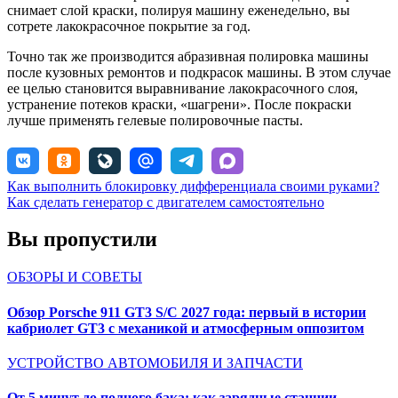
снимает слой краски, полируя машину еженедельно, вы
сотрете лакокрасочное покрытие за год.
Точно так же производится абразивная полировка машины
после кузовных ремонтов и подкрасок машины. В этом случае
ее целью становится выравнивание лакокрасочного слоя,
устранение потеков краски, «шагрени». После покраски
лучше применять гелевые полировочные пасты.
Навигация
Как выполнить блокировку дифференциала своими руками?
Как сделать генератор с двигателем самостоятельно
по
записям
Вы пропустили
ОБЗОРЫ И СОВЕТЫ
Обзор Porsche 911 GT3 S/C 2027 года: первый в истории
кабриолет GT3 с механикой и атмосферным оппозитом
УСТРОЙСТВО АВТОМОБИЛЯ И ЗАПЧАСТИ
От 5 минут до полного бака: как зарядные станции