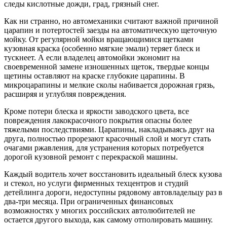
следы кислотные дожди, град, грязный снег.
Как ни странно, но автомеханики считают важной причиной
царапин и потертостей заезды на автоматическую щеточную
мойку. От регулярной мойки вращающимися щетками
кузовная краска (особенно мягкие эмали) теряет блеск и
тускнеет. А если владелец автомойки экономит на
своевременной замене изношенных щеток, твердые концы
щетины оставляют на краске глубокие царапины. В
микроцарапины и мелкие сколы набивается дорожная грязь,
расширяя и углубляя повреждения.
Кроме потери блеска и яркости заводского цвета, все
повреждения лакокрасочного покрытия опасны более
тяжелыми последствиями. Царапины, накладываясь друг на
друга, полностью прорезают красочный слой и могут стать
очагами ржавления, для устранения которых потребуется
дорогой кузовной ремонт с перекраской машины.
Каждый водитель хочет восстановить идеальный блеск кузова
и стекол, но услуги фирменных техцентров и студий
детейлинга дороги, недоступны рядовому автовладельцу раз в
два-три месяца. При ограниченных финансовых
возможностях у многих российских автолюбителей не
остается другого выхода, как самому отполировать машину.