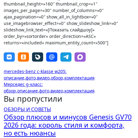
thumbnail_height=»160″ thumbnail_crop=»1″
images_per_page=»30″ number_of_columns=»0″
ajax_pagination=»0″ show_all_in_lightbox=»0″
use_imagebrowser_effect=»0″ show_slideshow_link=»0″
slideshow_link_text=»[Показать слайдшоу]»
order_by=»sortorder» order_direction=»ASC»
returns=»included» maximum_entity_count=»500″]
Навигация
mercedes-benz c-klasse w205:
описание,фото,видео,обзор,комплектация
по
Мерседес g-класс:
записям
обзор,описание,фото,видео,комплектация
Вы пропустили
ОБЗОРЫ И СОВЕТЫ
Обзор плюсов и минусов Genesis GV70
2026 года: король стиля и комфорта,
но есть нюансы