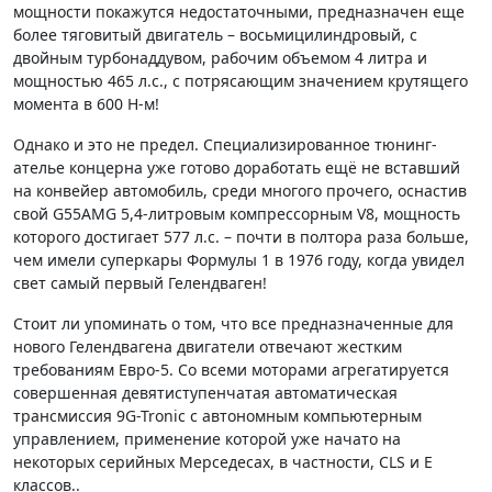
мощности покажутся недостаточными, предназначен еще
более тяговитый двигатель – восьмицилиндровый, с
двойным турбонаддувом, рабочим объемом 4 литра и
мощностью 465 л.с., с потрясающим значением крутящего
момента в 600 Н-м!
Однако и это не предел. Специализированное тюнинг-
ателье концерна уже готово доработать ещё не вставший
на конвейер автомобиль, среди многого прочего, оснастив
свой G55AMG 5,4-литровым компрессорным V8, мощность
которого достигает 577 л.с. – почти в полтора раза больше,
чем имели суперкары Формулы 1 в 1976 году, когда увидел
свет самый первый Гелендваген!
Стоит ли упоминать о том, что все предназначенные для
нового Гелендвагена двигатели отвечают жестким
требованиям Евро-5. Со всеми моторами агрегатируется
совершенная девятиступенчатая автоматическая
трансмиссия 9G-Tronic с автономным компьютерным
управлением, применение которой уже начато на
некоторых серийных Мерседесах, в частности, CLS и Е
классов..