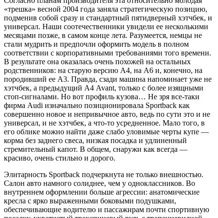
Согласно планам производителя эта относительно молодая
«трешка» весной 2004 года заняла стратегическую позицию,
подменив собой сразу и стандартный пятидверный хэтчбек, и
универсал. Наши соотечественники увидели ее несколькими
месяцами позже, в самом конце лета. Разумеется, немцы не
стали мудрить и предпочли оформить модель в полном
соответствии с корпоративными требованиями того времени.
В результате она оказалась очень похожей на остальных
родственников: на старую версию А4, на А6 и, конечно, на
породивший ее А3. Правда, сзади машина напоминает уже не
хэтчбек, а предыдущий А4 Avant, только с более изящными
стоп-сигналами. Но вот профиль кузова… Не зря все-таки
фирма Audi изначально позиционировала Sportback как
совершенно новое и непривычное авто, ведь по сути это и не
универсал, и не хэтчбек, а что-то усредненное. Мало того, в
его облике можно найти даже слабо уловимые черты купе —
корма без заднего свеса, низкая посадка и удлиненный
стремительный капот. В общем, снаружи как всегда —
красиво, очень стильно и дорого.
Элитарность Sportback подчеркнута не только внешностью.
Салон авто намного солиднее, чем у одноклассников. Во
внутреннем оформлении больше агрессии: анатомические
кресла с ярко выраженными боковыми подушками,
обеспечивающие водителю и пассажирам почти спортивную