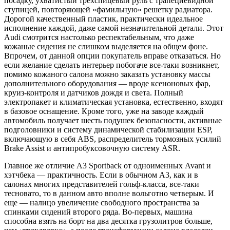
посадку, ухватистый трехспицевый руль с трапециевидной
ступицей, повторяющей «фамильную» решетку радиатора.
Дорогой качественный пластик, практически идеальное
исполнение каждой, даже самой незначительной детали. Этот
Audi смотрится настолько респектабельным, что даже
кожаные сидения не слишком выделяется на общем фоне.
Впрочем, от данной опции покупатель вправе отказаться. Но
если желание сделать интерьер побогаче все-таки возникнет,
помимо кожаного салона можно заказать установку массы
дополнительного оборудования — вроде ксеноновых фар,
круиз-контроля и датчиков дождя и света. Полный
электропакет и климатическая установка, естественно, входят
в базовое оснащение. Кроме того, уже на заводе каждый
автомобиль получает шесть подушек безопасности, активные
подголовники и систему динамической стабилизации ESP,
включающую в себя ABS, распределитель тормозных усилий
Brake Assist и антипробуксовочную систему ASR.
Главное же отличие А3 Sportback от одноименных Avant и
хэтчбека — практичность. Если в обычном А3, как и в
салонах многих представителей гольф-класса, все-таки
тесновато, то в данном авто вполне вольготно четверым. И
еще — налицо увеличение свободного пространства за
спинками сидений второго ряда. Во-первых, машина
способна взять на борт на два десятка грузолитров больше,