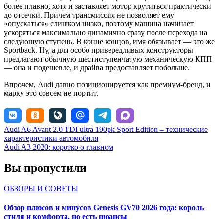
более плавно, хотя и заставляет мотор крутиться практически
до отсечки. Причем трансмиссия не позволяет ему
«опускаться» слишком низко, поэтому машина начинает
ускоряться максимально динамично сразу после перехода на
следующую ступень. В конце концов, имя обязывает — это же
Sportback. Ну, а для особо привередливых конструкторы
предлагают обычную шестиступенчатую механическую КПП
— она и подешевле, и драйва предоставляет побольше.
Впрочем, Audi давно позиционируется как премиум-бренд, и
марку это совсем не портит.
Навигация
Audi A6 Avant 2.0 TDI ultra 190pk Sport Edition – технические
характеристики автомобиля
по
Audi A3 2020: коротко о главном
записям
Вы пропустили
ОБЗОРЫ И СОВЕТЫ
Обзор плюсов и минусов Genesis GV70 2026 года: король
стиля и комфорта, но есть нюансы