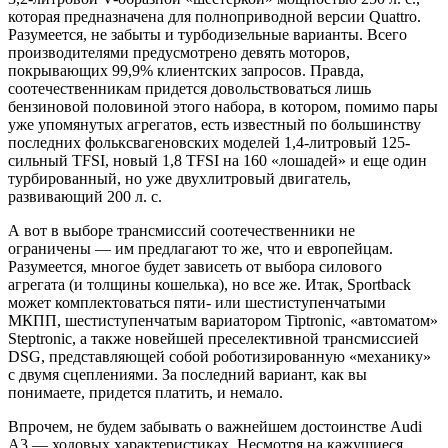
которая предназначена для полноприводной версии Quattro.
Разумеется, не забыты и турбодизельные варианты. Всего
производителями предусмотрено девять моторов,
покрывающих 99,9% клиентских запросов. Правда,
соотечественникам придется довольствоваться лишь
бензиновой половиной этого набора, в котором, помимо пары
уже упомянутых агрегатов, есть известный по большинству
последних фольксвагеновских моделей 1,4-литровый 125-
сильный ТFSI, новый 1,8 TFSI на 160 «лошадей» и еще один
турбированный, но уже двухлитровый двигатель,
развивающий 200 л. с.
А вот в выборе трансмиссий соотечественники не
ограничены — им предлагают то же, что и европейцам.
Разумеется, многое будет зависеть от выбора силового
агрегата (и толщины кошелька), но все же. Итак, Sportback
может комплектоваться пяти- или шестиступенчатыми
МКПП, шестиступенчатым вариатором Tiptronic, «автоматом»
Steptronic, а также новейшей преселективной трансмиссией
DSG, представляющей собой роботизированную «механику»
с двумя сцеплениями. За последний вариант, как вы
понимаете, придется платить, и немало.
Впрочем, не будем забывать о важнейшем достоинстве Audi
A3 — ходовых характеристиках. Несмотря на кажущиеся