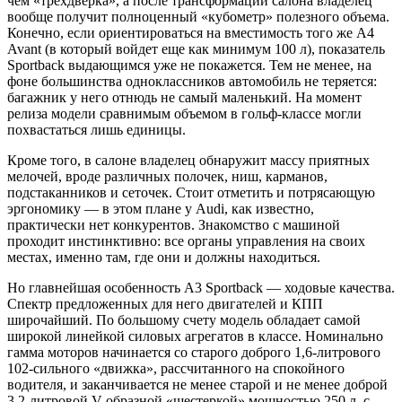
чем «трехдверка», а после трансформации салона владелец
вообще получит полноценный «кубометр» полезного объема.
Конечно, если ориентироваться на вместимость того же А4
Avant (в который войдет еще как минимум 100 л), показатель
Sportback выдающимся уже не покажется. Тем не менее, на
фоне большинства одноклассников автомобиль не теряется:
багажник у него отнюдь не самый маленький. На момент
релиза модели сравнимым объемом в гольф-классе могли
похвастаться лишь единицы.
Кроме того, в салоне владелец обнаружит массу приятных
мелочей, вроде различных полочек, ниш, карманов,
подстаканников и сеточек. Стоит отметить и потрясающую
эргономику — в этом плане у Audi, как известно,
практически нет конкурентов. Знакомство с машиной
проходит инстинктивно: все органы управления на своих
местах, именно там, где они и должны находиться.
Но главнейшая особенность A3 Sportback — ходовые качества.
Спектр предложенных для него двигателей и КПП
широчайший. По большому счету модель обладает самой
широкой линейкой силовых агрегатов в классе. Номинально
гамма моторов начинается со старого доброго 1,6-литрового
102-сильного «движка», рассчитанного на спокойного
водителя, и заканчивается не менее старой и не менее доброй
3,2-литровой V-образной «шестеркой» мощностью 250 л. с.,