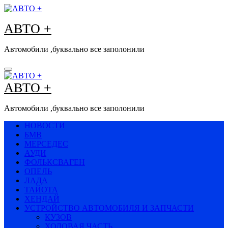
Перейти
к
АВТО +
содержимому
Автомобили ,буквально все заполонили
АВТО +
Автомобили ,буквально все заполонили
НОВОСТИ
БМВ
МЕРСЕДЕС
АУДИ
ФОЛЬКСВАГЕН
ОПЕЛЬ
ЛАДА
ТАЙОТА
ХЕНДАЙ
УСТРОЙСТВО АВТОМОБИЛЯ И ЗАПЧАСТИ
КУЗОВ
ХОДОВАЯ ЧАСТЬ