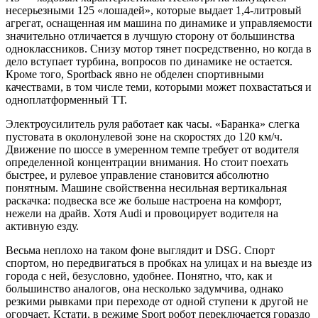
несерьезными 125 «лошадей», которые выдает 1,4-литровый
агрегат, оснащенная им машина по динамике и управляемости
значительно отличается в лучшую сторону от большинства
одноклассников. Снизу мотор тянет посредственно, но когда в
дело вступает турбина, вопросов по динамике не остается.
Кроме того, Sportback явно не обделен спортивными
качествами, в том числе теми, которыми может похвастаться и
одноплатформенный ТТ.
Электроусилитель руля работает как часы. «Баранка» слегка
пустовата в околонулевой зоне на скоростях до 120 км/ч.
Движение по шоссе в умеренном темпе требует от водителя
определенной концентрации внимания. Но стоит поехать
быстрее, и рулевое управление становится абсолютно
понятным. Машине свойственна несильная вертикальная
раскачка: подвеска все же больше настроена на комфорт,
нежели на драйв. Хотя Audi и провоцирует водителя на
активную езду.
Весьма неплохо на таком фоне выглядит и DSG. Спорт
спортом, но передвигаться в пробках на улицах и на выезде из
города с ней, безусловно, удобнее. Понятно, что, как и
большинство аналогов, она несколько задумчива, однако
резкими рывками при переходе от одной ступени к другой не
огорчает. Кстати, в режиме Sport робот переключается гораздо