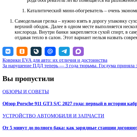
рода обогреватель легко помещается на разложенно
Каталитический мини-обогреватель – очень эконом
Самодельная грелка – нужно взять в дорогу упаковку сух
верхний ободок. Далее в одном месте выполняется нескол
кислорода. Внутри банки закрепляется сухой спирт, в сам
отдавая тепло в салон. Этот вариант нельзя назвать сов
Навигация
Коврики EVA для авто: их отличия и достоинства
За нарушение ПДД теперь — 3 года тюрьмы. Госдума приняла 
по
записям
Вы пропустили
ОБЗОРЫ И СОВЕТЫ
Обзор Porsche 911 GT3 S/C 2027 года: первый в истории к
УСТРОЙСТВО АВТОМОБИЛЯ И ЗАПЧАСТИ
От 5 минут до полного бака: как зарядные станции догоняю