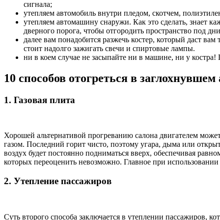
сигнала;
утепляем автомобиль внутри пледом, скотчем, полиэтиле
утепляем автомашину снаружи. Как это сделать, знает к
дверного порога, чтобы отгородить пространство под дни
далее вам понадобится разжечь костер, который даст вам
стоит надолго зажигать свечи и спиртовые лампы.
ни в коем случае не засыпайте ни в машине, ни у костра!
10 способов отогреться в заглохнувшем
1. Газовая плита
Хорошей альтернативой прогреванию салона двигателем может 
газом. Последний горит чисто, поэтому угара, дыма или откры
воздух будет постоянно подниматься вверх, обеспечивая равн
которых переоценить невозможно. Главное при использовании 
2. Утепление пассажиров
Суть второго способа заключается в утеплении пассажиров, к