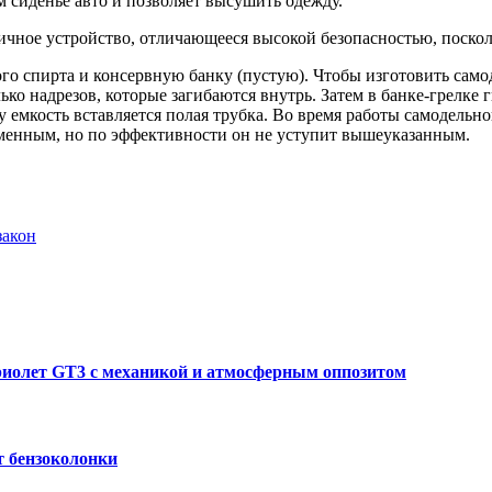
м сиденье авто и позволяет высушить одежду.
ичное устройство, отличающееся высокой безопасностью, поскол
ого спирта и консервную банку (пустую). Чтобы изготовить само
ько надрезов, которые загибаются внутрь. Затем в банке-грелке
у емкость вставляется полая трубка. Во время работы самодельной
ременным, но по эффективности он не уступит вышеуказанным.
закон
абриолет GT3 с механикой и атмосферным оппозитом
т бензоколонки