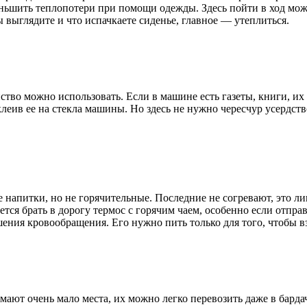
ьшить теплопотери при помощи одежды. Здесь пойти в ход может 
ы выглядите и что испачкаете сиденье, главное — утеплиться.
ство можно использовать. Если в машине есть газеты, книги, их
клеив ее на стекла машины. Но здесь не нужно чересчур усердс
напитки, но не горячительные. Последние не согревают, это ли
ется брать в дорогу термос с горячим чаем, особенно если отправ
ения кровообращения. Его нужно пить только для того, чтобы в
ют очень мало места, их можно легко перевозить даже в бардачк