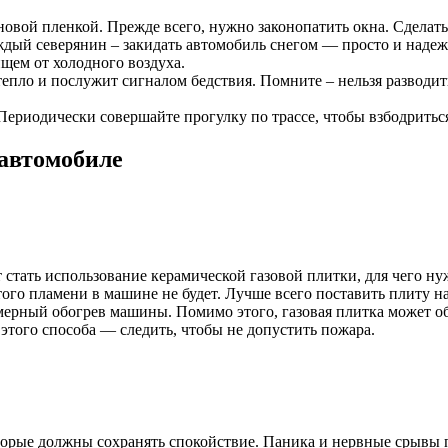
новой пленкой. Прежде всего, нужно законопатить окна. Сделать
аждый северянин – закидать автомобиль снегом — просто и надеж
щем от холодного воздуха.
 тепло и послужит сигналом бедствия. Помните – нельзя разводи
 Периодически совершайте прогулку по трассе, чтобы взбодритьс
 автомобиле
стать использование керамической газовой плитки, для чего ну
того пламени в машине не будет. Лучше всего поставить плиту н
омерный обогрев машины. Помимо этого, газовая плитка может 
этого способа — следить, чтобы не допустить пожара.
оторые должны сохранять спокойствие. Паника и нервные срывы