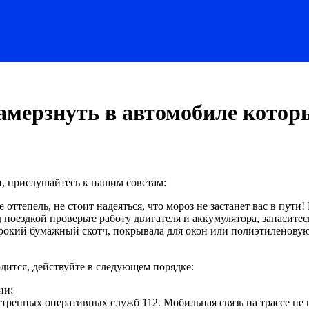
замерзнуть в автомобиле котор
и, прислушайтесь к нашим советам:
е оттепель, не стоит надеяться, что мороз не застанет вас в пут
д поездкой проверьте работу двигателя и аккумулятора, запасите
окий бумажный скотч, покрывала для окон или полиэтиленовую п
водится, действуйте в следующем порядке:
ии;
стренных оперативных служб 112. Мобильная связь на трассе не в