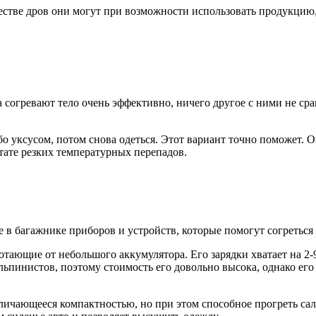
стве дров они могут при возможности использовать продукцию, 
а согревают тело очень эффективно, ничего другое с ними не ср
бо уксусом, потом снова одеться. Этот вариант точно поможет. 
ьтате резких температурных перепадов.
е в багажнике приборов и устройств, которые помогут согреться
тающие от небольшого аккумулятора. Его зарядки хватает на 2-9
ьпинистов, поэтому стоимость его довольно высока, однако его
личающееся компактностью, но при этом способное прогреть са