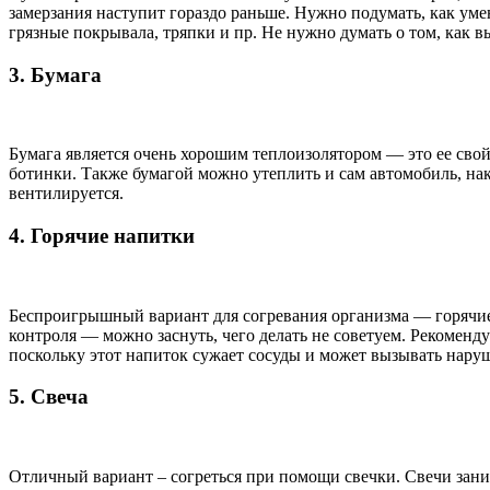
замерзания наступит гораздо раньше. Нужно подумать, как умен
грязные покрывала, тряпки и пр. Не нужно думать о том, как в
3. Бумага
Бумага является очень хорошим теплоизолятором — это ее свой
ботинки. Также бумагой можно утеплить и сам автомобиль, на
вентилируется.
4. Горячие напитки
Беспроигрышный вариант для согревания организма — горячие 
контроля — можно заснуть, чего делать не советуем. Рекоменду
поскольку этот напиток сужает сосуды и может вызывать наруш
5. Свеча
Отличный вариант – согреться при помощи свечки. Свечи занима