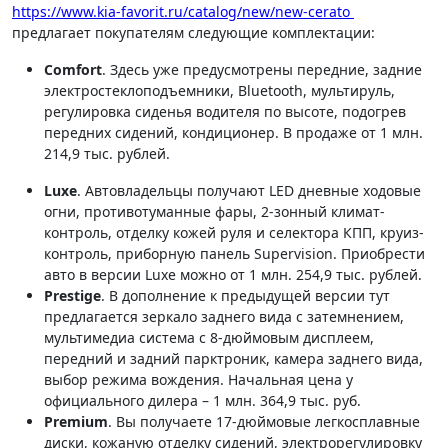
https://www.kia-favorit.ru/catalog/new/new-cerato
предлагает покупателям следующие комплектации:
Comfort
. Здесь уже предусмотрены передние, задние
электростеклоподъемники, Bluetooth, мультируль,
регулировка сиденья водителя по высоте, подогрев
передних сидений, кондиционер. В продаже от 1 млн.
214,9 тыс. рублей.
Luxe
. Автовладельцы получают LED дневные ходовые
огни, противотуманные фары, 2-зонный климат-
контроль, отделку кожей руля и селектора КПП, круиз-
контроль, приборную панель Supervision. Приобрести
авто в версии Luxe можно от 1 млн. 254,9 тыс. рублей.
Prestige
. В дополнение к предыдущей версии тут
предлагается зеркало заднего вида с затемнением,
мультимедиа система с 8-дюймовым дисплеем,
передний и задний парктроник, камера заднего вида,
выбор режима вождения. Начальная цена у
официального дилера – 1 млн. 364,9 тыс. руб.
Premium
. Вы получаете 17-дюймовые легкосплавные
диски, кожаную отделку сидений, электрорегулировку